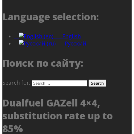
Language selection:
English
Русский
Поиск по сайту:
Search for:
Dualfuel GAZell 4×4,
substitution rate up to
85%