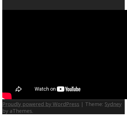
Proudly powered by WordPress
|
Theme:
Sydney
by aThemes.