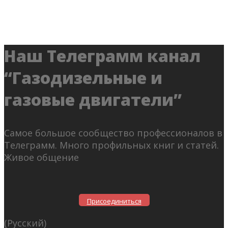
Наш Телеграмм канал
“Газодизельные и
газовые двигатели”
Самое большое сообщество профессионалов в
Телеграмм. Много профильных книг и статей.
Живое общение
Присоединиться
(Русский)