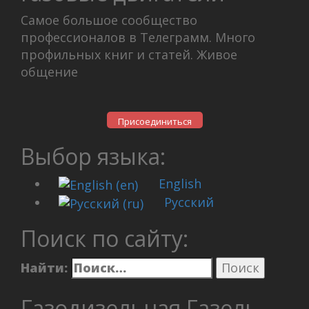
Самое большое сообщество
профессионалов в Телеграмм. Много
профильных книг и статей. Живое
общение
Присоединиться
Выбор языка:
English
Русский
Поиск по сайту:
Найти:
Газодизельная Газель