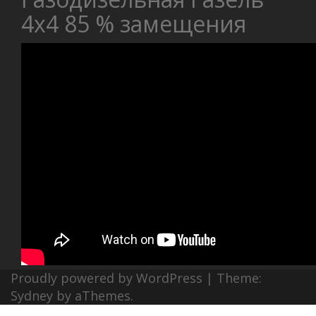
4х4 85 % замещения
Proudly powered by WordPress
|
Theme:
Sydney
by aThemes.