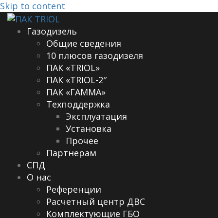
Skip to content
Газодизель
Общие сведения
10 плюсов газодизеля
ПАК «TRIOL»
ПАК «TRIOL-2″
ПАК «ГАММА»
Техподдержка
Эксплуатация
Установка
Прочее
Партнерам
СПД
О нас
Референции
Расчетный центр ДВС
Комплектующие ГБО