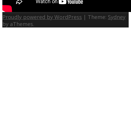
Proudly powered by WordPress
|
Theme:
Sydney
by aThemes.