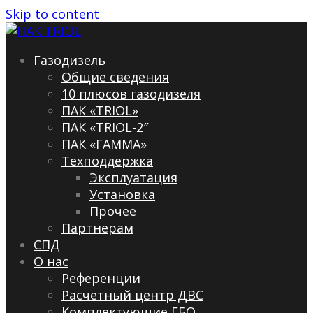
Skip to content
Газодизель
Общие сведения
10 плюсов газодизеля
ПАК «TRIOL»
ПАК «TRIOL-2″
ПАК «ГАММА»
Техподдержка
Эксплуатация
Установка
Прочее
Партнерам
СПД
О нас
Референции
Расчетный центр ДВС
Комплектующие ГБО