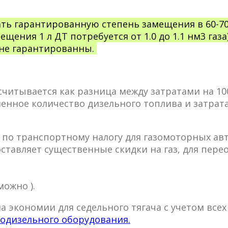
ть гарантированную степень замещения в 60-7
мещения 1 л ДТ потребуется от 1.0 до 1.1 нм3 г
 не гарантированны.
читывается как разница между затратами на 100
енное количество дизельного топлива и затрата
 по транспортному налогу для газомоторных ав
ставляет существенные скидки на газ, для пер
можно ).
 экономии для седельного тягача с учетом всех
зодизельного оборудования.