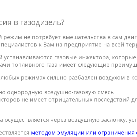
ия в газодизель?
й режим не потребует вмешательства в сам двиг
специалистов к Вам на предприятие на всей те
ой устанавливаются газовые инжектора, которы
дачи топливного газа имеет следующие преимущ
 в любых режимах сильно разбавлен воздухом в
но однородную воздушно-газовую смесь
екторов не имеет отрицательных последствий дл
а осуществляется через воздушную заслонку, ус
ествляется
методом эмуляции или ограничения с