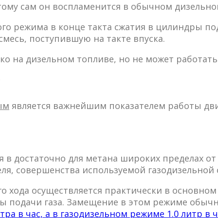
тому сам он воспламенится в обычном дизельно
ого режима в конце такта сжатия в цилиндры по
смесь, поступившую на такте впуска.
о на дизельном топливе, но не может работать 
?
ым
является важнейшим показателем работы дви
 в достаточно для метана широких пределах от 
ля, совершенства используемой газодизельной 
ого хода осуществляется практически в основном
ы подачи газа. Замещение в этом режиме обыч
тра в час, а в газодизельном режиме 1.0 литр в ч