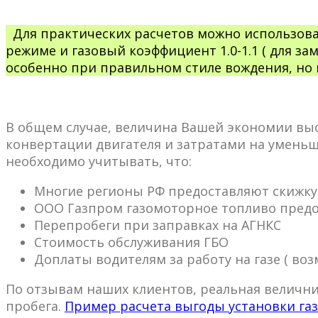
Для практических расчетов можно использова
режиме и газовый коэффициент 1.0-1.1 ( для за
особенно при правильном стиле вождения, но
В общем случае, величина Вашей экономии выс
конвертации двигателя и затратами на уменьш
необходимо учитывать, что:
Многие регионы РФ предоставляют скижку
ООО Газпром газомоторное топливо предо
Перепробеги при заправках на АГНКС
Стоимость обслуживания ГБО
Доплаты водителям за работу на газе ( воз
По отзывам наших клиентов, реальная величниа
пробега.
Пример расчета выгоды установки га