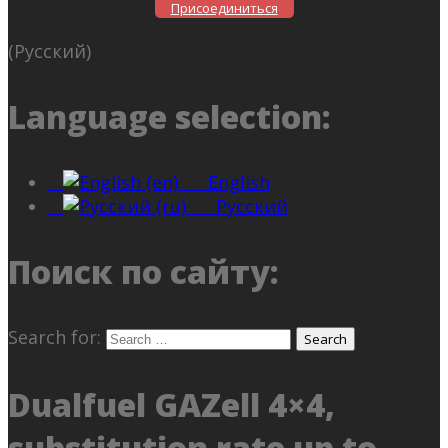
Присоединиться
(Русский)
Language selection:
English
Русский
Поиск по сайту:
Search for:
Dualfuel GAZell 4×4,
substitution rate up to