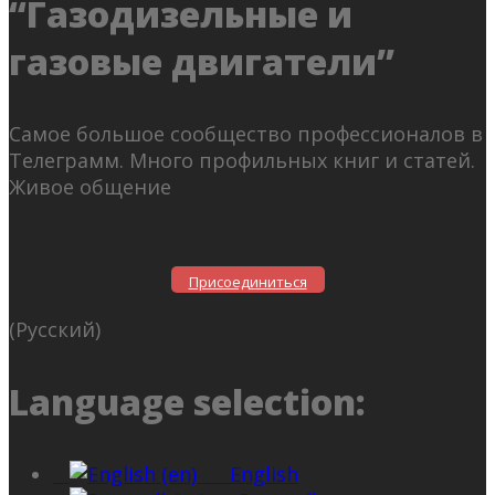
“Газодизельные и
газовые двигатели”
Самое большое сообщество профессионалов в
Телеграмм. Много профильных книг и статей.
Живое общение
Присоединиться
(Русский)
Language selection:
English