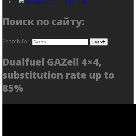
Русский
Поиск по сайту:
Search for:
Dualfuel GAZell 4×4,
substitution rate up to
85%