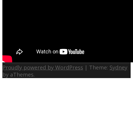
Proudly powered by WordPress
|
Theme:
Sydney
by aThemes.