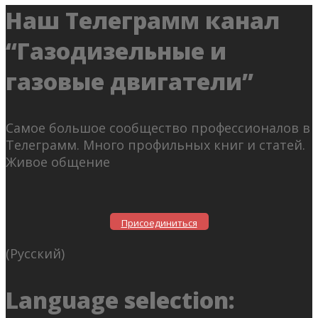
Наш Телеграмм канал
“Газодизельные и
газовые двигатели”
Самое большое сообщество профессионалов в
Телеграмм. Много профильных книг и статей.
Живое общение
Присоединиться
(Русский)
Language selection: