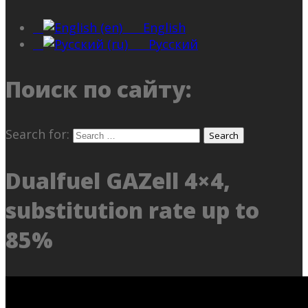
English
Русский
Поиск по сайту:
Search for:
Dualfuel GAZell 4×4,
substitution rate up to
85%