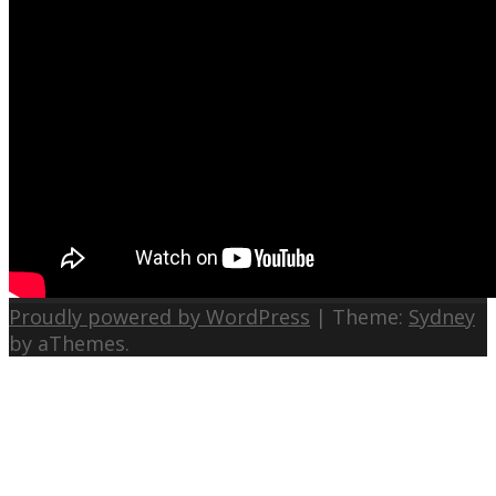
Proudly powered by WordPress
|
Theme:
Sydney
by aThemes.