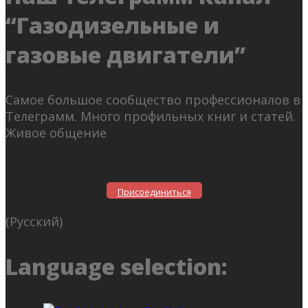
“Газодизельные и
газовые двигатели”
Самое большое сообщество профессионалов в
Телеграмм. Много профильных книг и статей.
Живое общение
Присоединиться
(Русский)
Language selection: