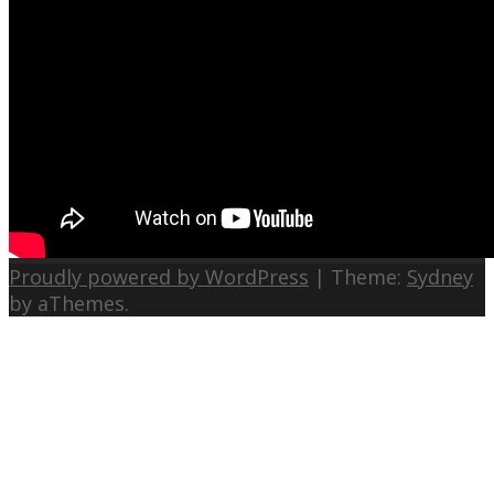
Proudly powered by WordPress
|
Theme:
Sydney
by aThemes.