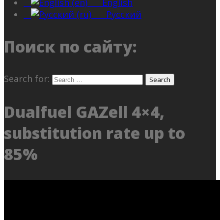
English
Русский
Поиск по сайту:
Search for:
Dualfuel GAZell 4×4,
substitution rate up to
85%