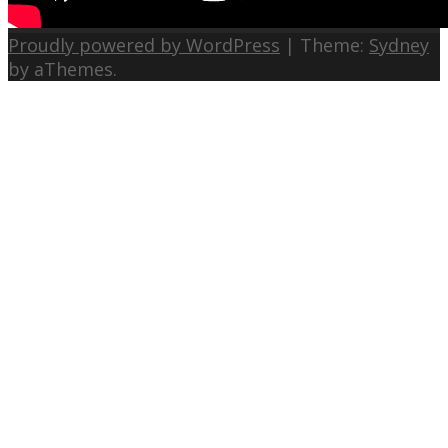
Proudly powered by WordPress
|
Theme:
Sydney
by aThemes.