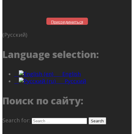
Присоединиться
(Русский)
Language selection:
English
Русский
Поиск по сайту:
Search for: