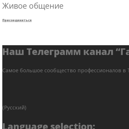
Живое общение
Присоединиться
Наш Телеграмм канал “Г
Самое большое сообщество профессионалов в 
(Русский)
Language selection: