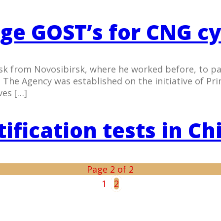
ge GOST’s for CNG cy
sk from Novosibirsk, where he worked before, to par
EF. The Agency was established on the initiative of
ves […]
ification tests in Ch
Page 2 of 2
1
2