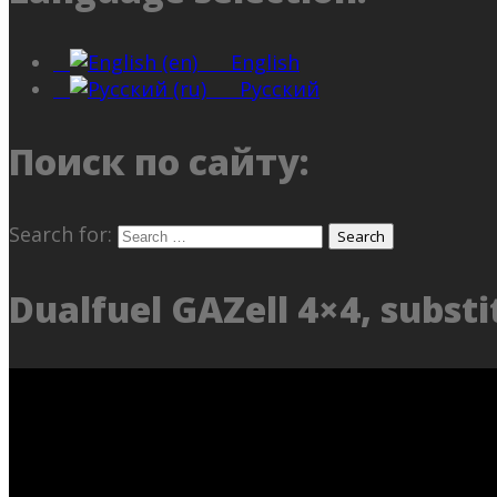
English
Русский
Поиск по сайту:
Search for:
Dualfuel GAZell 4×4, substi