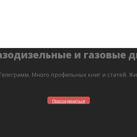
азодизельные и газовые 
Телеграмм. Много профильных книг и статей. Ж
Присоединиться