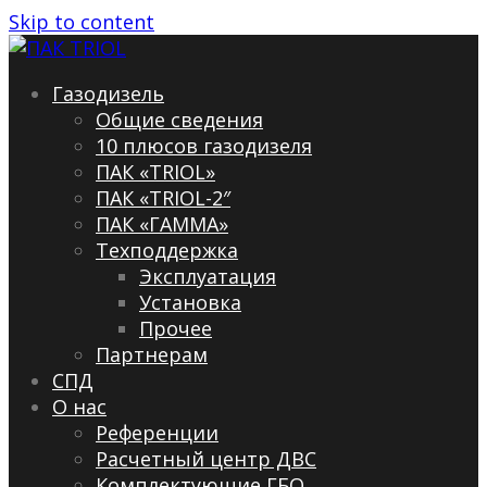
Skip to content
Газодизель
Общие сведения
10 плюсов газодизеля
ПАК «TRIOL»
ПАК «TRIOL-2″
ПАК «ГАММА»
Техподдержка
Эксплуатация
Установка
Прочее
Партнерам
СПД
О нас
Референции
Расчетный центр ДВС
Комплектующие ГБО