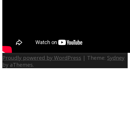
Proudly powered by WordPress
|
Theme:
Sydney
by aThemes.