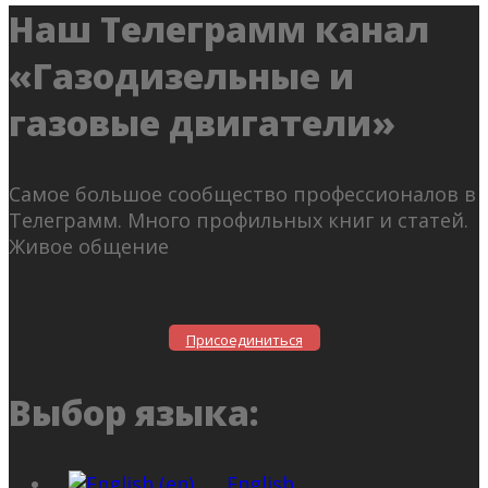
Наш Телеграмм канал
«Газодизельные и
газовые двигатели»
Самое большое сообщество профессионалов в
Телеграмм. Много профильных книг и статей.
Живое общение
Присоединиться
Выбор языка:
English