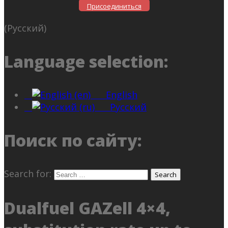
Присоединиться
(Русский)
Language selection:
English
Русский
Поиск по сайту:
Search for:
Dualfuel GAZell 4×4,