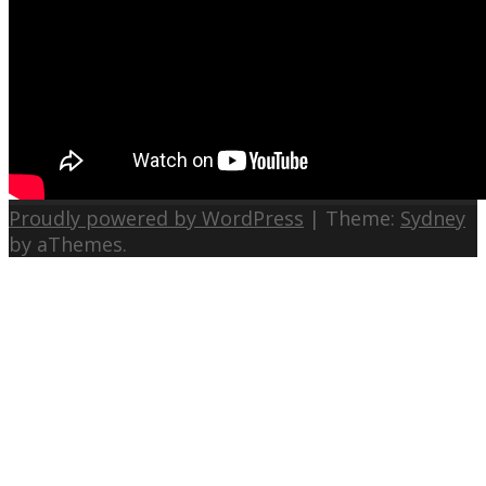
Proudly powered by WordPress
|
Theme:
Sydney
by aThemes.