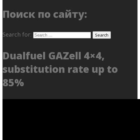
Поиск по сайту:
Search for:
Dualfuel GAZell 4×4,
substitution rate up to
85%