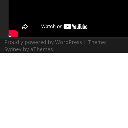
Proudly powered by WordPress
|
Theme:
Sydney
by aThemes.