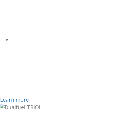
modern gearboxes
Automatic and robotic transmissions
Substitution up to
85%, 1 nm3
methane = 1 liter
diesel fuel
Save 20-30% on fuel costs
Learn more