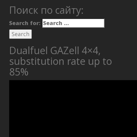
Поиск по сайту:
Search for:
Dualfuel GAZell 4×4,
substitution rate up to
85%