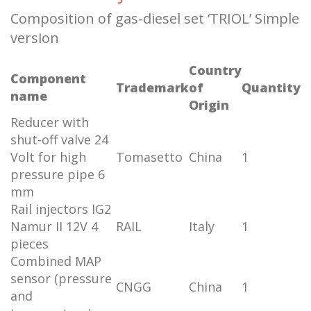
Composition of gas-diesel set ‘TRIOL’ Simple
version
Country
Component
Trademark
of
Quantity
name
Origin
Reducer with
shut-off valve 24
Volt for high
Tomasetto
China
1
pressure pipe 6
mm
Rail injectors IG2
Namur II 12V 4
RAIL
Italy
1
pieces
Combined MAP
sensor (pressure
CNGG
China
1
and