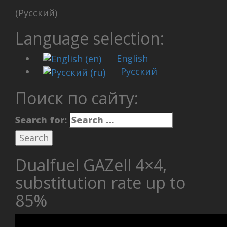
(Русский)
Language selection:
English
Русский
Поиск по сайту:
Search for:
Dualfuel GAZell 4×4,
substitution rate up to
85%