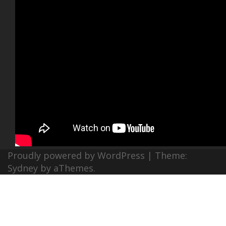
Proudly powered by WordPress
|
Theme:
Sydney
by aThemes.