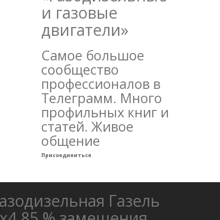
и газовые
двигатели»
Самое большое
сообщество
профессионалов в
Телеграмм. Много
профильных книг и
статей. Живое
общение
Присоединиться
азодизельная Газель
х4 85 % замещения