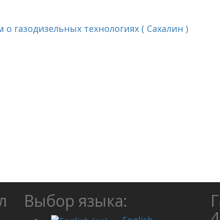
 о газодизельных технологиях ( Сахалин )
л
Выбор языка:
Г
4