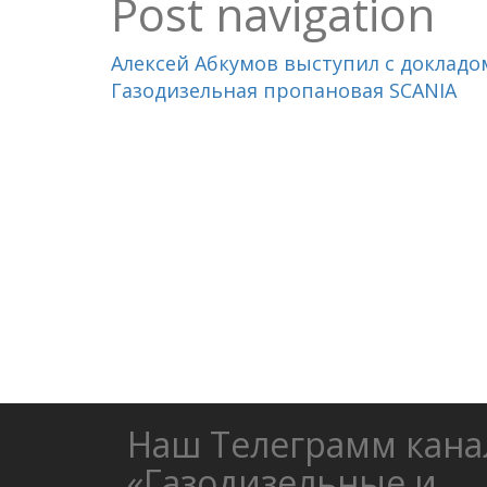
Post navigation
Алексей Абкумов выступил с докладом
Газодизельная пропановая SCANIA
Наш Телеграмм кана
«Газодизельные и