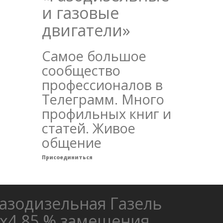
и газовые
двигатели»
Самое большое
сообщество
профессионалов в
Телеграмм. Много
профильных книг и
статей. Живое
общение
Присоединиться
азодизельная Газель
х4 85 % замещения