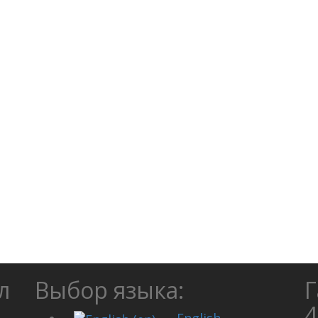
л
Выбор языка:
Г
4