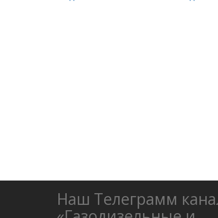
Наш Телеграмм кана
«Газодизельные и