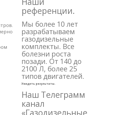
Наши
референции.
Мы более 10 лет
итров.
разрабатываем
мерно
газодизельные
комплекты. Все
ром
болезни роста
позади. От 140 до
2100 Л, более 25
типов двигателей.
Увидеть результаты.
Наш Телеграмм
канал
«Газодизельные