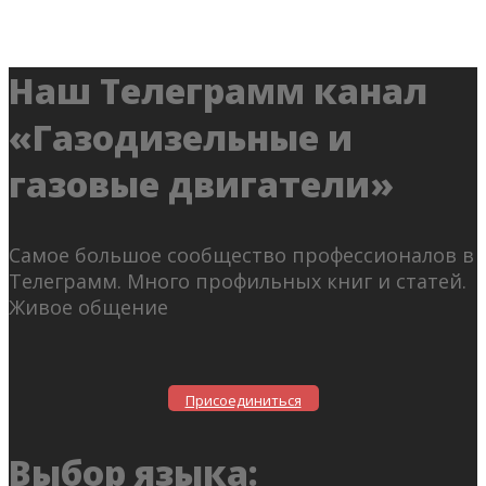
Наш Телеграмм канал
«Газодизельные и
газовые двигатели»
Самое большое сообщество профессионалов в
Телеграмм. Много профильных книг и статей.
Живое общение
Присоединиться
Выбор языка: