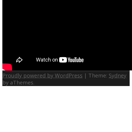
Proudly powered by WordPress
|
Theme:
Sydney
by aThemes.