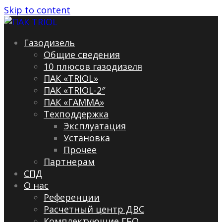
Skip to content
Газодизель
Общие сведения
10 плюсов газодизеля
ПАК «TRIOL»
ПАК «TRIOL-2″
ПАК «ГАММА»
Техподдержка
Эксплуатация
Установка
Прочее
Партнерам
СПД
О нас
Референции
Расчетный центр ДВС
Комплектующие ГБО