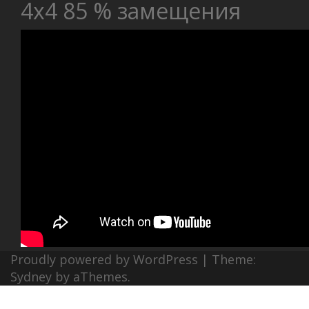
4х4 85 % замещения
Proudly powered by WordPress
|
Theme:
Sydney
by aThemes.