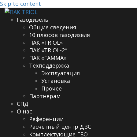
Skip to content
Газодизель
Общие сведения
10 плюсов газодизеля
ПАК «TRIOL»
ПАК «TRIOL-2″
ПАК «ГАММА»
Техподдержка
Эксплуатация
Установка
Прочее
Партнерам
СПД
О нас
Референции
Расчетный центр ДВС
Комплектующие ГБО