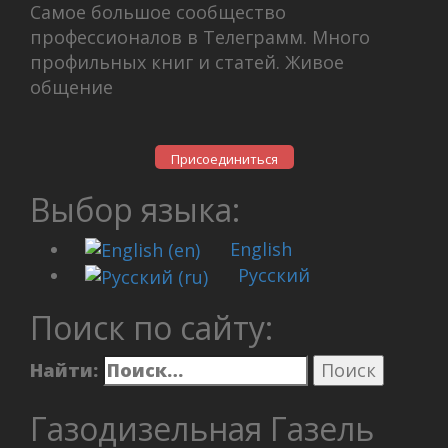
Самое большое сообщество
профессионалов в Телеграмм. Много
профильных книг и статей. Живое
общение
Присоединиться
Выбор языка:
English
Русский
Поиск по сайту:
Найти:
Газодизельная Газель