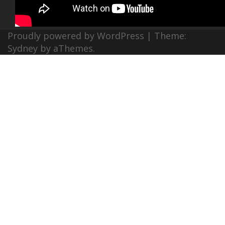
Proudly powered by WordPress
|
Theme:
Sydney
by aThemes.