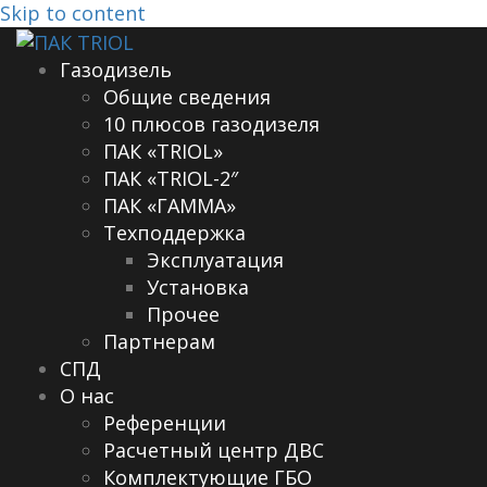
Skip to content
Газодизель
Общие сведения
10 плюсов газодизеля
ПАК «TRIOL»
ПАК «TRIOL-2″
ПАК «ГАММА»
Техподдержка
Эксплуатация
Установка
Прочее
Партнерам
СПД
О нас
Референции
Расчетный центр ДВС
Комплектующие ГБО