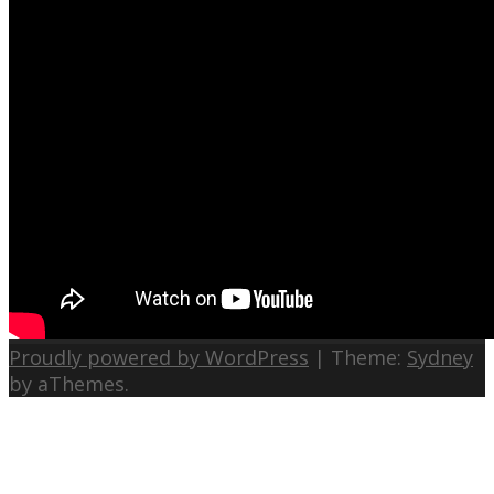
Proudly powered by WordPress
|
Theme:
Sydney
by aThemes.