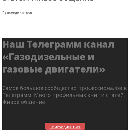
Присоединиться
Наш Телеграмм канал
«Газодизельные и
газовые двигатели»
Самое большое сообщество профессионалов в
Телеграмм. Много профильных книг и статей.
Живое общение
Присоединиться