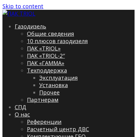
Skip to content
Газодизель
Общие сведения
10 плюсов газодизеля
ПАК «TRIOL»
ПАК «TRIOL-2″
ПАК «ГАММА»
Техподдержка
Эксплуатация
Установка
Прочее
Партнерам
СПД
О нас
Референции
Расчетный центр ДВС
Комплектующие ГБО