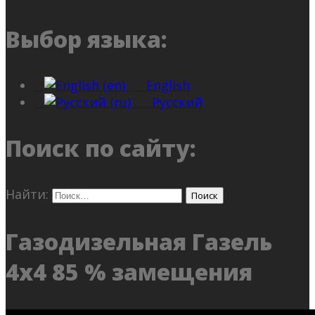
Выбор языка:
English
Русский
Поиск по сайту:
Найти:
Газодизельная Газель
4х4 85 % замещения