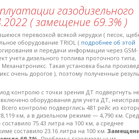
плуатации газодизельного
.2022 ( замещение 69.3% )
вшеюся перевозкой всякой нерудки ( песок, щеб
ельное оборудование TRIOL (
подробнее об этой
логирования и передачи информации через GSM-
ект учета дизельного топлива проточного типа,
 Механатроникс. Такая установка была произве
кс очень дорогое ), поэтому полученные резул
риод контролю с точки зрения ДТ подвергнуть н
е включено оборудования для учета ДТ, неиспра
. Всего контролю подверглись 481 рейс из котор
,119 км, а в дизельном режиме — 4,790 км. Сре
оставило 75.43 литра на 100 км, а среднее
ме составило 23.16 литра на 100 км.
Замещен
авило 69.3%.
Проблем с газодизельным