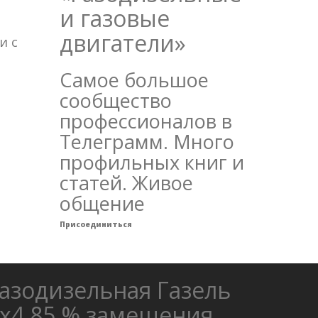
и газовые
двигатели»
и с
Самое большое
сообщество
профессионалов в
Телеграмм. Много
профильных книг и
статей. Живое
общение
Присоединиться
азодизельная Газель
х4 85 % замещения