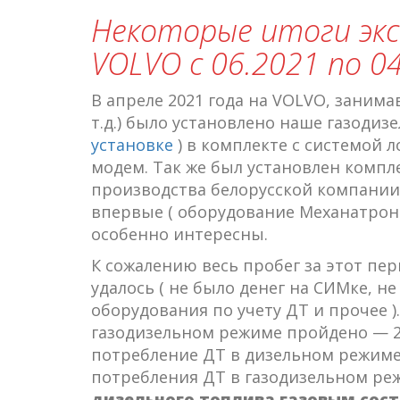
Некоторые итоги экс
VOLVO с 06.2021 по 04
В апреле 2021 года на VOLVO, занима
т.д.) было установлено наше газодиз
установке
) в комплекте с системой 
модем. Так же был установлен компл
производства белорусской компании
впервые ( оборудование Механатрони
особенно интересны.
К сожалению весь пробег за этот пе
удалось ( не было денег на СИМке, н
оборудования по учету ДТ и прочее )
газодизельном режиме пройдено — 28
потребление ДТ в дизельном режиме с
потребления ДТ в газодизельном режи
дизельного топлива газовым сост