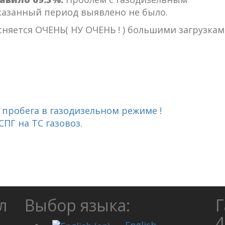
казанный период выявлено не было.
сняется ОЧЕНЬ( НУ ОЧЕНЬ ! ) большими загрузкам
 пробега в газодизельном режиме !
ПГ на ТС газовоз.
л
Выбор языка:
Г
4