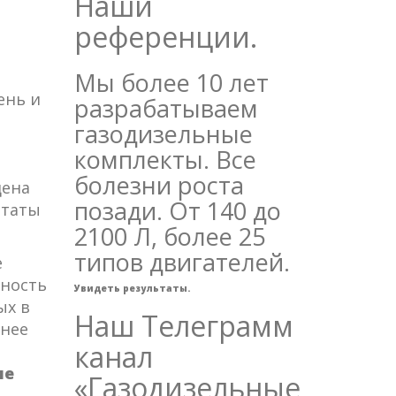
Наши
референции.
Мы более 10 лет
ень и
разрабатываем
газодизельные
комплекты. Все
болезни роста
дена
позади. От 140 до
ьтаты
2100 Л, более 25
типов двигателей.
е
вность
Увидеть результаты.
ых в
Наш Телеграмм
днее
канал
ие
«Газодизельные