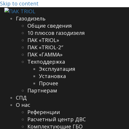
Skip to content
Газодизель
Общие сведения
10 плюсов газодизеля
ПАК «TRIOL»
ПАК «TRIOL-2″
ПАК «ГАММА»
Техподдержка
Эксплуатация
Установка
Прочее
Партнерам
СПД
О нас
Референции
Расчетный центр ДВС
Комплектующие ГБО