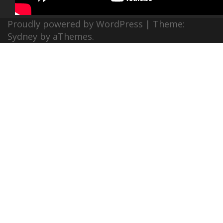
Proudly powered by WordPress
|
Theme:
Sydney
by aThemes.