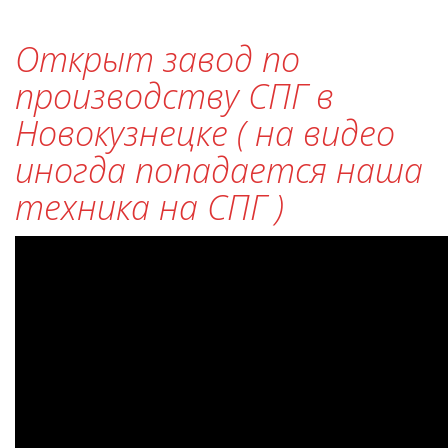
Открыт завод по
производству СПГ в
Новокузнецке ( на видео
иногда попадается наша
техника на СПГ )