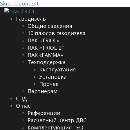
Skip to content
Газодизель
Общие сведения
10 плюсов газодизеля
ПАК «TRIOL»
ПАК «TRIOL-2″
ПАК «ГАММА»
Техподдержка
Эксплуатация
Установка
Прочее
Партнерам
СПД
О нас
Референции
Расчетный центр ДВС
Комплектующие ГБО