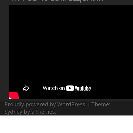
Proudly powered by WordPress
|
Theme:
Sydney
by aThemes.