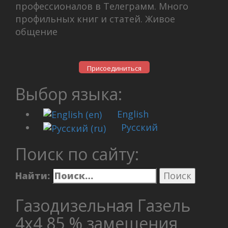
профессионалов в Телеграмм. Много
профильных книг и статей. Живое
общение
Присоединиться
Выбор языка:
English
Русский
Поиск по сайту:
Найти:
Газодизельная Газель
4х4 85 % замещения