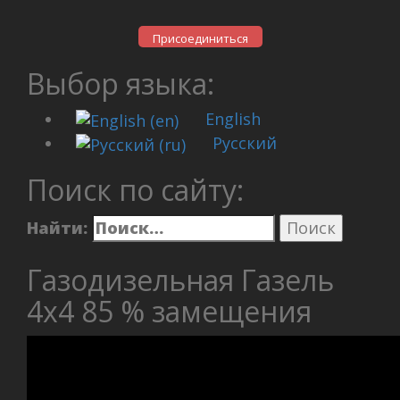
Присоединиться
Выбор языка:
English
Русский
Поиск по сайту:
Найти:
Газодизельная Газель
4х4 85 % замещения