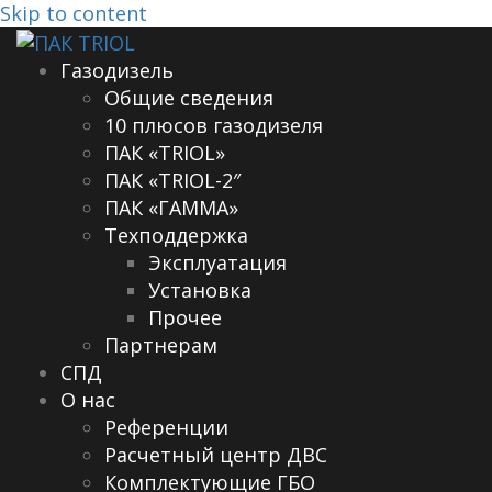
Skip to content
Газодизель
Общие сведения
10 плюсов газодизеля
ПАК «TRIOL»
ПАК «TRIOL-2″
ПАК «ГАММА»
Техподдержка
Эксплуатация
Установка
Прочее
Партнерам
СПД
О нас
Референции
Расчетный центр ДВС
Комплектующие ГБО