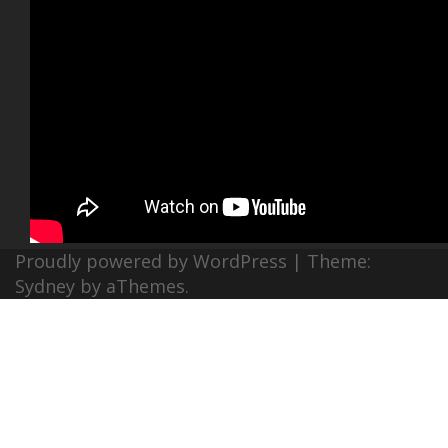
Proudly powered by WordPress
|
Theme:
Sydney
by aThemes.