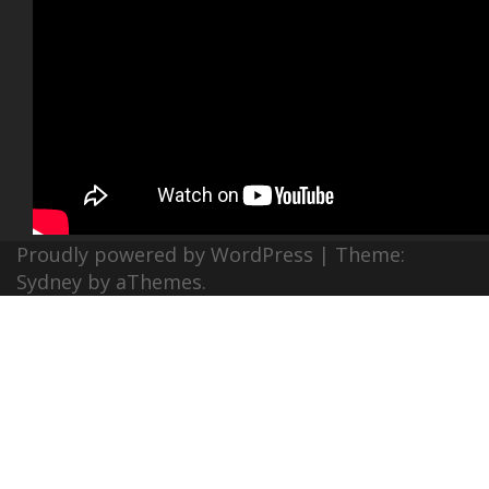
Proudly powered by WordPress
|
Theme:
Sydney
by aThemes.