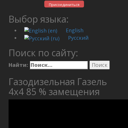
Присоединиться
Выбор языка:
English
Русский
Поиск по сайту:
Найти:
Газодизельная Газель
4х4 85 % замещения