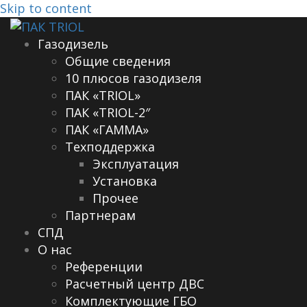
Skip to content
Газодизель
Общие сведения
10 плюсов газодизеля
ПАК «TRIOL»
ПАК «TRIOL-2″
ПАК «ГАММА»
Техподдержка
Эксплуатация
Установка
Прочее
Партнерам
СПД
О нас
Референции
Расчетный центр ДВС
Комплектующие ГБО