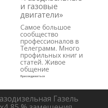
и газовые
двигатели»
Самое большое
сообщество
профессионалов в
Телеграмм. Много
профильных книг и
статей. Живое
общение
Присоединиться
азодизельная Газель
х4 85 % замещения