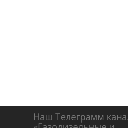
Наш Телеграмм кана
«Газодизельные и