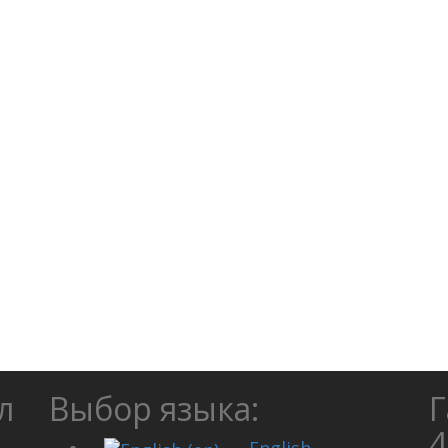
л
Выбор языка:
Г
4