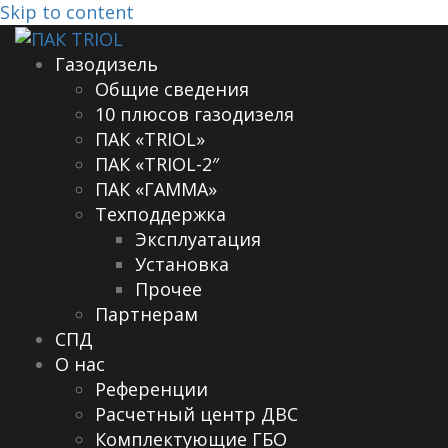
Skip to content
Газодизель
Общие сведения
10 плюсов газодизеля
ПАК «TRIOL»
ПАК «TRIOL-2″
ПАК «ГАММА»
Техподдержка
Эксплуатация
Установка
Прочее
Партнерам
СПД
О нас
Референции
Расчетный центр ДВС
Комплектующие ГБО