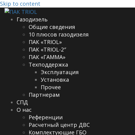
Skip to content
Газодизель
Общие сведения
10 плюсов газодизеля
ПАК «TRIOL»
ПАК «TRIOL-2″
ПАК «ГАММА»
Техподдержка
Эксплуатация
Установка
Прочее
Партнерам
СПД
О нас
Референции
Расчетный центр ДВС
Комплектующие ГБО