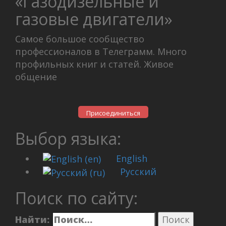
«Газодизельные и
газовые двигатели»
Самое большое сообщество
профессионалов в Телеграмм. Много
профильных книг и статей. Живое
общение
Присоединиться
Выбор языка:
English
Русский
Поиск по сайту:
Найти: