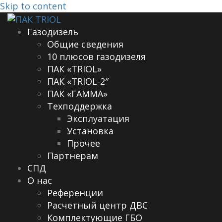
Skip to content
Газодизель
Общие сведения
10 плюсов газодизеля
ПАК «TRIOL»
ПАК «TRIOL-2″
ПАК «ГАММА»
Техподдержка
Эксплуатация
Установка
Прочее
Партнерам
СПД
О нас
Референции
Расчетный центр ДВС
Комплектующие ГБО