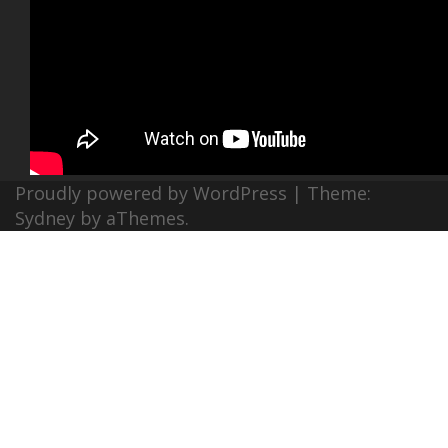
Proudly powered by WordPress
|
Theme:
Sydney
by aThemes.