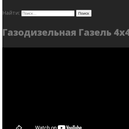
Найти:
Газодизельная Газель 4х