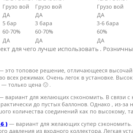
Грузо вой
Грузо вой
Грузо вой
ДА
ДА
ДА
5 бар
3 бара
3-6 бара
60-70%
60-70%
60%
ДА
ДА
ДА
кт для чего лучше использовать . Розничн
 это топовое решение, отличающееся высоча
во всех режимах. Очень легок в установке. Выс
— только цена 🙁 .
 вариант для желающих сэкономить. В связи с
актически до пустых баллонов. Однако , из-за 
шого количества соединений как по высокому, т
6 )
— вариант для желающих супер сэкономить
о давления из входного коллектора. Легкая ус