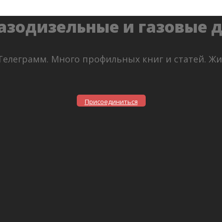
азодизельные и газовые 
Телеграмм. Много профильных книг и статей. Ж
Присоединиться