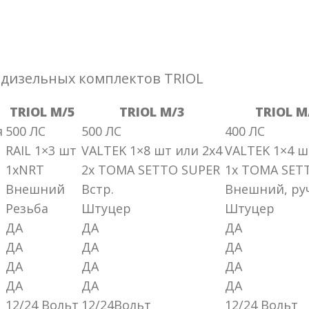
одизельных комплектов TRIOL
TRIOL М/5
TRIOL М/3
TRIOL М
я
500 ЛС
500 ЛС
400 ЛС
RAIL 1×3 шт
VALTEK 1×8 шт или 2х4
VALTEK 1×4 ш
1xNRT
2x TOMA SETTO SUPER
1x TOMA SET
Внешний
Встр.
Внешний, ру
Резьба
Штуцер
Штуцер
ДА
ДА
ДА
ДА
ДА
ДА
ДА
ДА
ДА
ДА
ДА
ДА
12/24 Вольт
12/24Вольт
12/24 Вольт