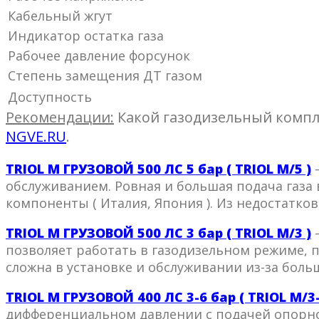
Кабельный жгут
Индикатор остатка газа
Рабочее давление форсунок
Степень замещения ДТ газом
Доступность
Рекомендации:
Какой газодизельный компле
NGVE.RU
.
TRIOL М ГРУЗОВОЙ 500 ЛС 5 бар ( TRIOL М/5 )
—
обслуживанием. Ровная и большая подача газа 
компоненты ( Италия, Япония ). Из недостатков 
TRIOL М ГРУЗОВОЙ 500 ЛС 3 бар ( TRIOL М/3 )
—
позволяет работать в газодизельном режиме, пр
сложна в установке и обслуживании из-за боль
TRIOL М ГРУЗОВОЙ 400 ЛС 3-6 бар ( TRIOL М/3-
дифференциальном давлении с подачей опорног