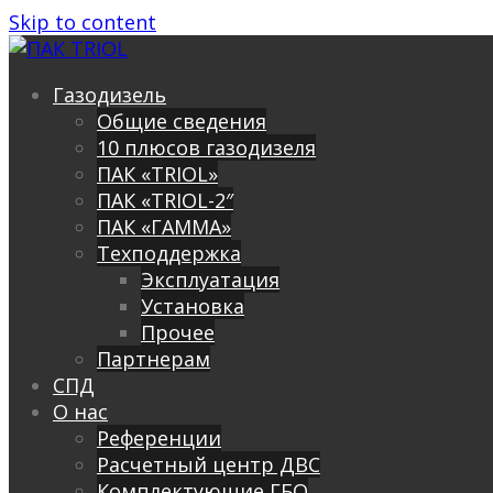
Skip to content
Газодизель
Общие сведения
10 плюсов газодизеля
ПАК «TRIOL»
ПАК «TRIOL-2″
ПАК «ГАММА»
Техподдержка
Эксплуатация
Установка
Прочее
Партнерам
СПД
О нас
Референции
Расчетный центр ДВС
Комплектующие ГБО