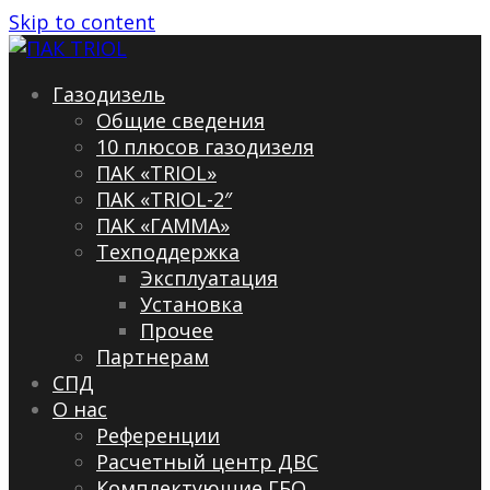
Skip to content
Газодизель
Общие сведения
10 плюсов газодизеля
ПАК «TRIOL»
ПАК «TRIOL-2″
ПАК «ГАММА»
Техподдержка
Эксплуатация
Установка
Прочее
Партнерам
СПД
О нас
Референции
Расчетный центр ДВС
Комплектующие ГБО