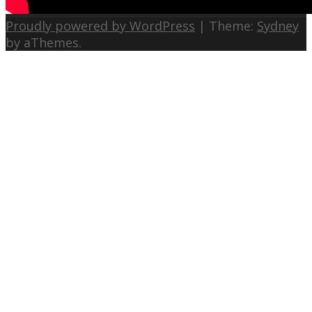
Proudly powered by WordPress
|
Theme:
Sydney
by aThemes.