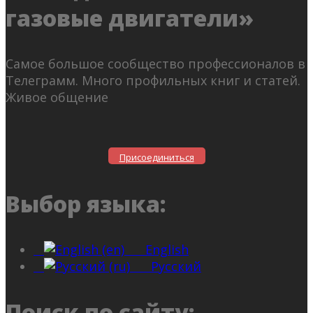
газовые двигатели»
Самое большое сообщество профессионалов в
Телеграмм. Много профильных книг и статей.
Живое общение
Присоединиться
Выбор языка:
English
Русский
Поиск по сайту: