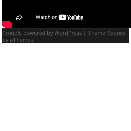
Proudly powered by WordPress
|
Theme:
Sydney
by aThemes.