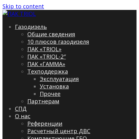
Skip to content
Газодизель
Общие сведения
10 плюсов газодизеля
ПАК «TRIOL»
ПАК «TRIOL-2″
ПАК «ГАММА»
Техподдержка
Эксплуатация
Установка
Прочее
Партнерам
СПД
О нас
Референции
Расчетный центр ДВС
Комплектующие ГБО