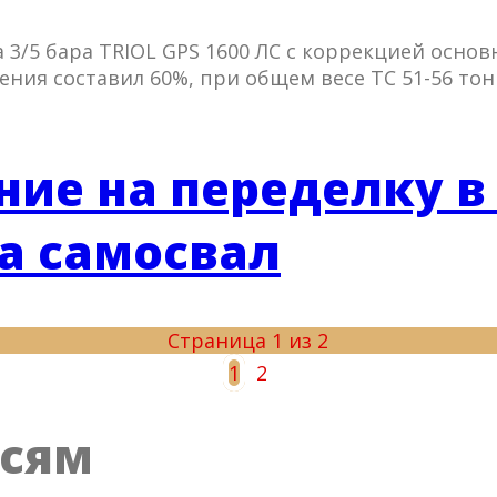
3/5 бара TRIOL GPS 1600 ЛС с коррекцией основ
ния составил 60%, при общем весе ТС 51-56 то
ние на переделку в
a самосвал
Страница 1 из 2
1
2
исям