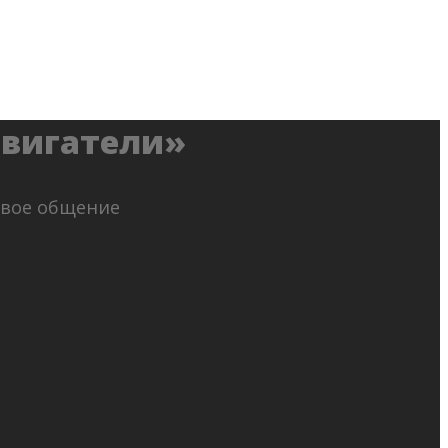
двигатели»
ивое общение