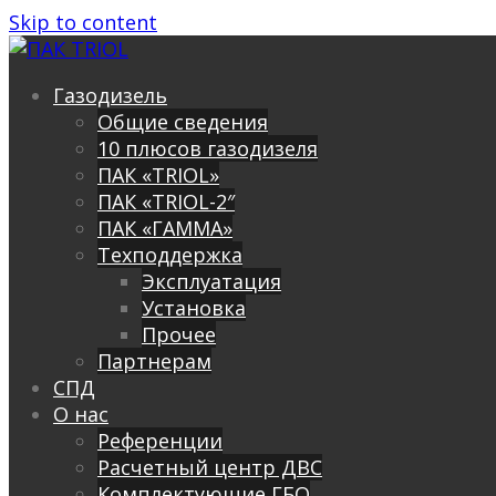
Skip to content
Газодизель
Общие сведения
10 плюсов газодизеля
ПАК «TRIOL»
ПАК «TRIOL-2″
ПАК «ГАММА»
Техподдержка
Эксплуатация
Установка
Прочее
Партнерам
СПД
О нас
Референции
Расчетный центр ДВС
Комплектующие ГБО