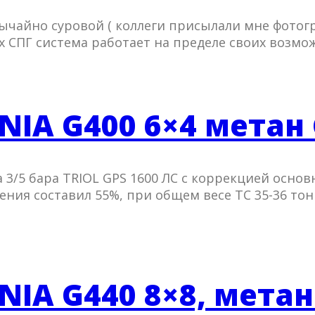
обычайно суровой ( коллеги присылали мне фото
ях СПГ система работает на пределе своих возмо
NIA G400 6×4 метан
3/5 бара TRIOL GPS 1600 ЛС с коррекцией основ
ния составил 55%, при общем весе ТС 35-36 то
NIA G440 8×8, метан