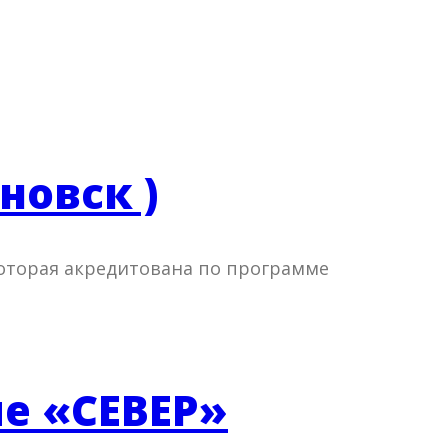
новск )
которая акредитована по программе
ие «СЕВЕР»