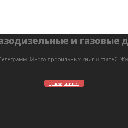
азодизельные и газовые 
Телеграмм. Много профильных книг и статей. Ж
Присоединиться