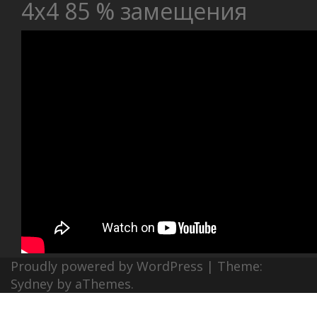
4х4 85 % замещения
Proudly powered by WordPress
|
Theme:
Sydney
by aThemes.