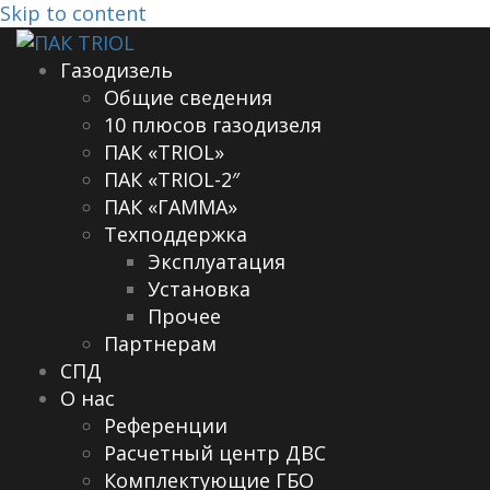
Skip to content
Газодизель
Общие сведения
10 плюсов газодизеля
ПАК «TRIOL»
ПАК «TRIOL-2″
ПАК «ГАММА»
Техподдержка
Эксплуатация
Установка
Прочее
Партнерам
СПД
О нас
Референции
Расчетный центр ДВС
Комплектующие ГБО