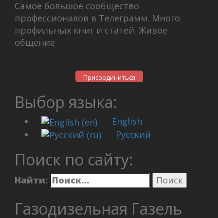
Самое большое сообщество
профессионалов в Телеграмм. Много
профильных книг и статей. Живое
общение
Присоединиться
Выбор языка:
English
Русский
Поиск по сайту:
Найти:
Газодизельная Газель