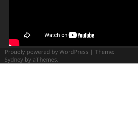
Proudly powered by WordPress
|
Theme:
Sydney
by aThemes.