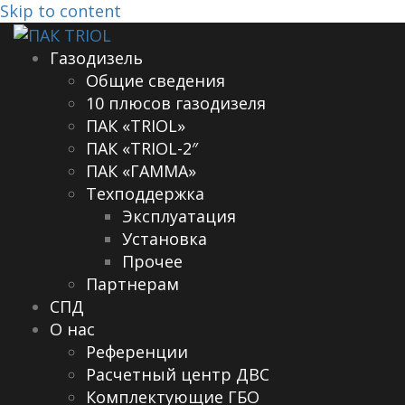
Skip to content
Газодизель
Общие сведения
10 плюсов газодизеля
ПАК «TRIOL»
ПАК «TRIOL-2″
ПАК «ГАММА»
Техподдержка
Эксплуатация
Установка
Прочее
Партнерам
СПД
О нас
Референции
Расчетный центр ДВС
Комплектующие ГБО