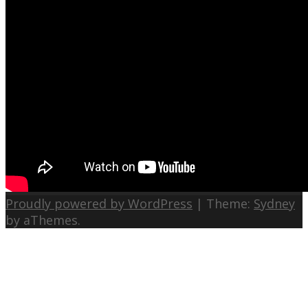
Proudly powered by WordPress
|
Theme:
Sydney
by aThemes.