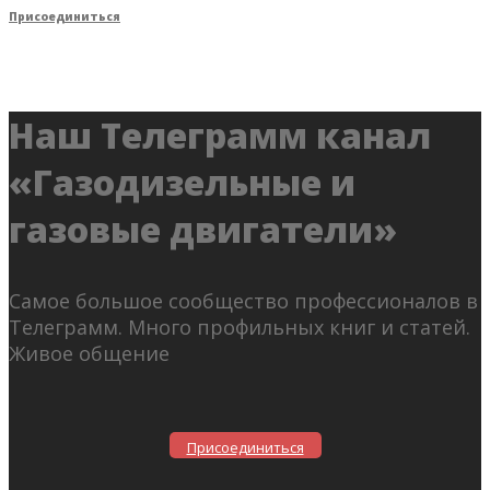
Присоединиться
Наш Телеграмм канал
«Газодизельные и
газовые двигатели»
Самое большое сообщество профессионалов в
Телеграмм. Много профильных книг и статей.
Живое общение
Присоединиться