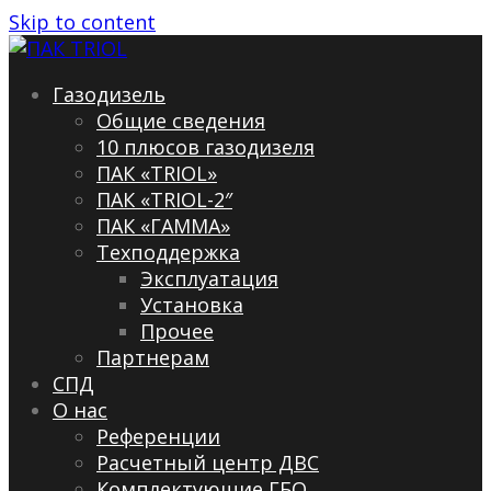
Skip to content
Газодизель
Общие сведения
10 плюсов газодизеля
ПАК «TRIOL»
ПАК «TRIOL-2″
ПАК «ГАММА»
Техподдержка
Эксплуатация
Установка
Прочее
Партнерам
СПД
О нас
Референции
Расчетный центр ДВС
Комплектующие ГБО