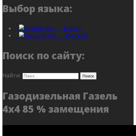
Выбор языка:
English
Русский
Поиск по сайту:
Найти:
Газодизельная Газель
4х4 85 % замещения