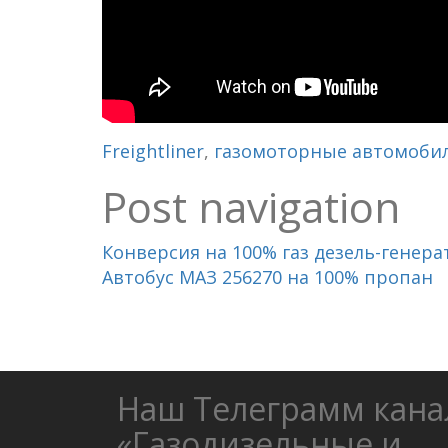
Freightliner
,
газомоторные автомоби
Post navigation
Конверсия на 100% газ дезель-генера
Автобус МАЗ 256270 на 100% пропан
Наш Телеграмм кана
«Газодизельные и