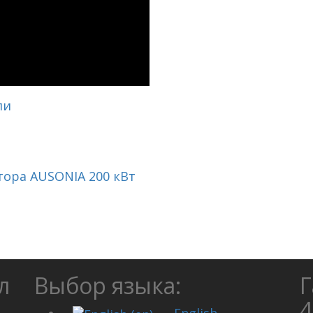
ли
тора AUSONIA 200 кВт
л
Выбор языка:
Г
4