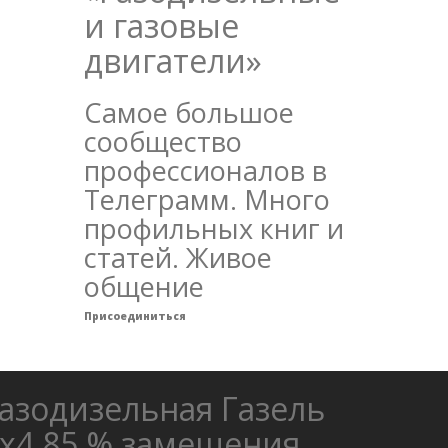
и газовые
двигатели»
Самое большое
сообщество
профессионалов в
Телеграмм. Много
профильных книг и
статей. Живое
общение
Присоединиться
азодизельная Газель
х4 85 % замещения