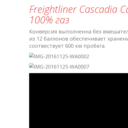
Freightliner Cascadia 
100% газ
Конверсия выполненна без вмешател
из 12 баллонов обеспечивает хранен
соотвествует 600 км пробега.