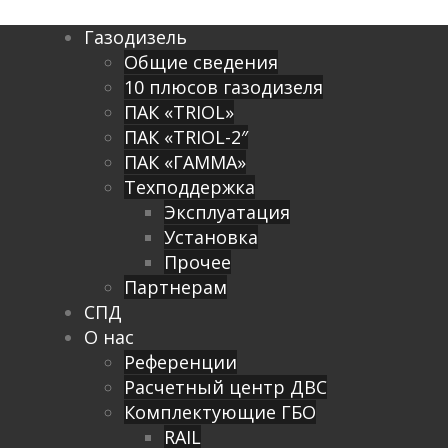
Газодизель
Общие сведения
10 плюсов газодизеля
ПАК «TRIOL»
ПАК «TRIOL-2″
ПАК «ГАММА»
Техподдержка
Эксплуатация
Установка
Прочее
Партнерам
СПД
О нас
Референции
Расчетный центр ДВС
Комплектующие ГБО
RAIL