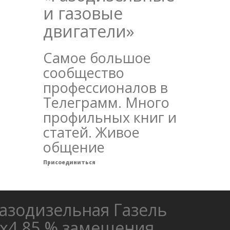
и газовые
двигатели»
Самое большое
сообщество
профессионалов в
Телеграмм. Много
профильных книг и
статей. Живое
общение
Присоединиться
азодизельная Газель
х4 85 % замещения