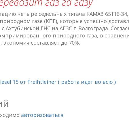
ревозит газ га газу
тацию четыре седельных тягача КАМАЗ 65116-34,
риродном газе (КПГ), которые успешно достав
с Ахтубинской ГНС на АГЗС г. Волгограда. Соглас
омпримированного природного газа, в сравнени
экономия составляет до 70%.
sel 15 от Freihtleiner ( работа идет во всю )
ий
бходимо
авторизоваться
.