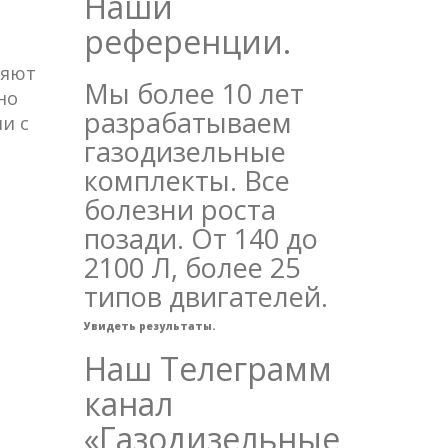
Наши
референции.
ляют
Мы более 10 лет
но
разрабатываем
и с
газодизельные
комплекты. Все
болезни роста
позади. От 140 до
2100 Л, более 25
типов двигателей.
Увидеть результаты.
Наш Телеграмм
канал
«Газодизельные