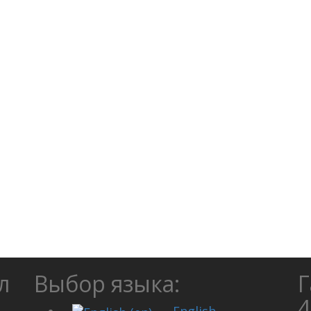
л
Выбор языка:
Г
4