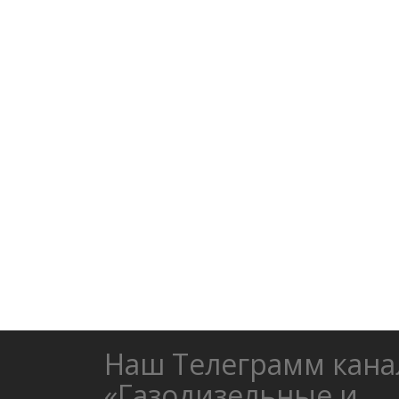
Наш Телеграмм кана
«Газодизельные и