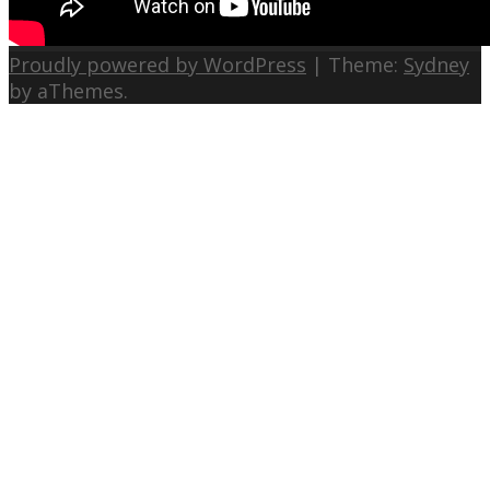
Proudly powered by WordPress
|
Theme:
Sydney
by aThemes.