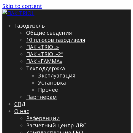
Skip to content
Газодизель
Общие сведения
10 плюсов газодизеля
ПАК «TRIOL»
ПАК «TRIOL-2″
ПАК «ГАММА»
Техподдержка
Эксплуатация
Установка
Прочее
Партнерам
СПД
О нас
Референции
Расчетный центр ДВС
Комплектующие ГБО