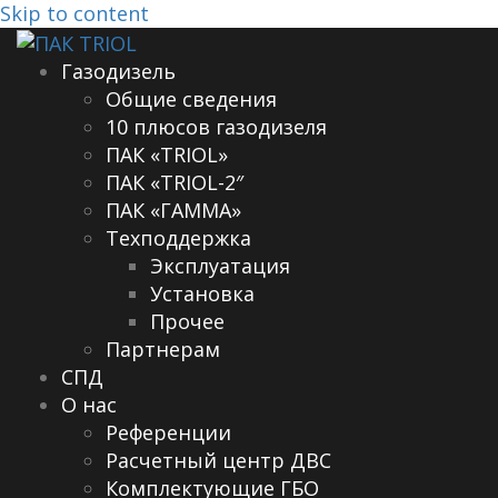
Skip to content
Газодизель
Общие сведения
10 плюсов газодизеля
ПАК «TRIOL»
ПАК «TRIOL-2″
ПАК «ГАММА»
Техподдержка
Эксплуатация
Установка
Прочее
Партнерам
СПД
О нас
Референции
Расчетный центр ДВС
Комплектующие ГБО