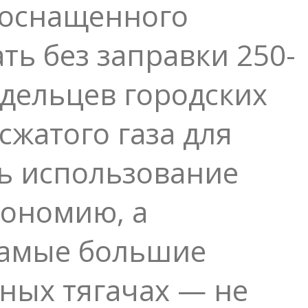
 оснащенного
ь без заправки 250-
адельцев городских
сжатого газа для
дь использование
кономию, а
самые большие
ных тягачах — не