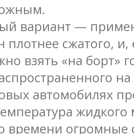
можным.
ный вариант — примен
 плотнее сжатого, и,
жно взять «на борт» г
 распространенного на
овых автомобилях про
 Температура жидкого
го времени огромные 