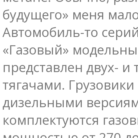
будущего» меня мало
Автомобиль-то сери
«Газовый» модельный 
представлен двух- и
тягачами. Грузовики
дизельными версиями
комплектуются газов
мощностью от 270 до