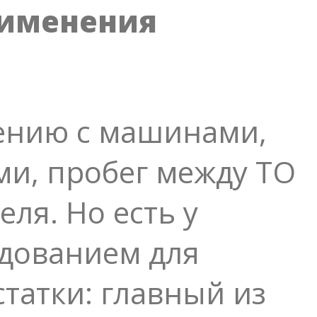
рименения
ению с машинами,
и, пробег между ТО
ля. Но есть у
удованием для
татки: главный из