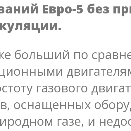
аний Евро-5 без п
куляции.
же больший по сравн
ионными двигателям
тоту газового двигате
тв, оснащенных обор
иродном газе, и недос