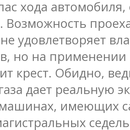
пас хода автомобиля,
 Возможность проехат
не удовлетворяет вл
в, но на применении 
вит крест. Обидно, ве
газа дает реальную э
а машинах, имеющих 
агистральных седель