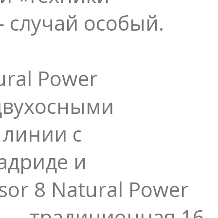
— случай особый.
ural Power
 двухосными
 линии с
адриде и
or 8 Natural Power
я — традиционная 16-