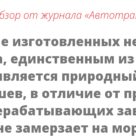
r обзор от журнала «Автотра
е изготовленных н
а, единственным из
является природный
шев, в отличие от 
ерабатывающих зав
не замерзает на мо