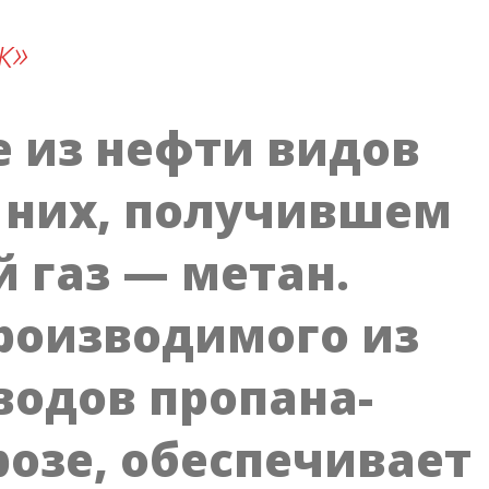
к»
е из нефти видов
 них, получившем
 газ — метан.
производимого из
одов пропана-
розе, обеспечивает