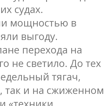
х судах.
ли мощностью в
яли выгоду.
лане перехода на
о не светило. До тех
седельный тягач,
 так и на сжиженном
и «техники