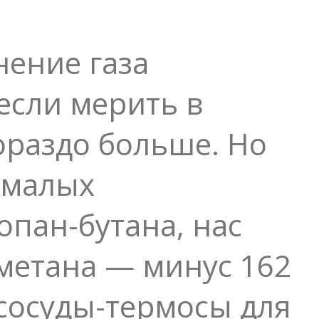
ение газа
 если мерить в
ораздо больше. Но
 малых
пан-бутана, нас
 метана — минус 162
сосуды-термосы для