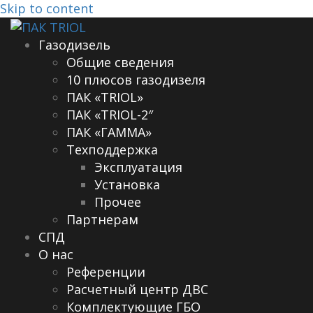
Skip to content
Газодизель
Общие сведения
10 плюсов газодизеля
ПАК «TRIOL»
ПАК «TRIOL-2″
ПАК «ГАММА»
Техподдержка
Эксплуатация
Установка
Прочее
Партнерам
СПД
О нас
Референции
Расчетный центр ДВС
Комплектующие ГБО