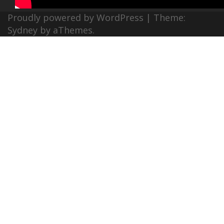
Proudly powered by WordPress
|
Theme:
Sydney
by aThemes.