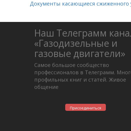
Документы касающиеся сжиженного уг
Наш Телеграмм кана
«Газодизельные и
газовые двигатели»
Самое большое сообщество
профессионалов в Телеграмм. Мног
профильных книг и статей. Живое
общение
Присоединиться