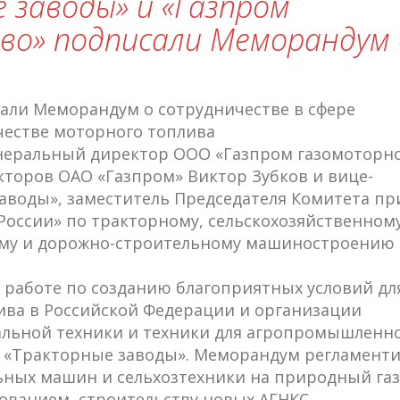
 заводы» и «Газпром
во» подписали Меморандум 
сали Меморандум о сотрудничестве в сфере
честве моторного топлива
енеральный директор ООО «Газпром газомоторн
кторов ОАО «Газпром» Виктор Зубков и вице-
аводы», заместитель Председателя Комитета пр
оссии» по тракторному, сельскохозяйственному
ому и дорожно-строительному машиностроению
 работе по созданию благоприятных условий дл
ива в Российской Федерации и организации
льной техники и техники для агропромышленн
 «Тракторные заводы». Меморандум регламенти
ьных машин и сельхозтехники на природный газ
ванием, строительству новых АГНКС.