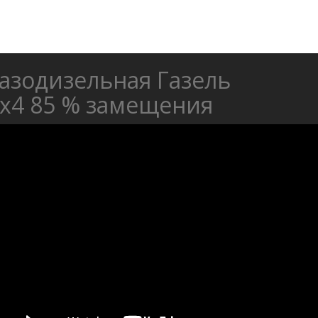
азодизельная Газель
х4 85 % замещения