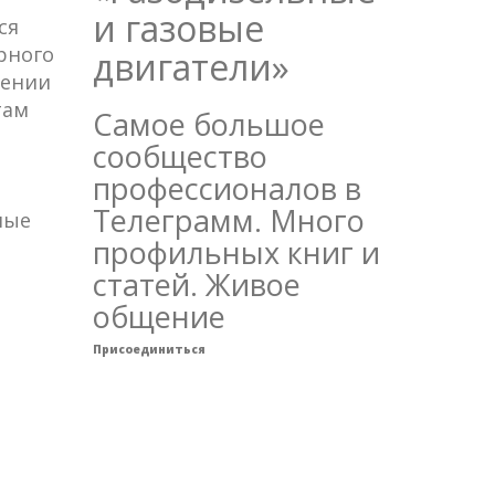
и газовые
ся
рного
двигатели»
дении
там
Самое большое
сообщество
профессионалов в
Телеграмм. Много
ные
профильных книг и
статей. Живое
общение
Присоединиться