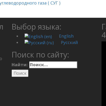
леводородного газа ( СУГ )
л
Выбор языка:
Г
4
English
Русский
Поиск по сайту:
о
Найти: