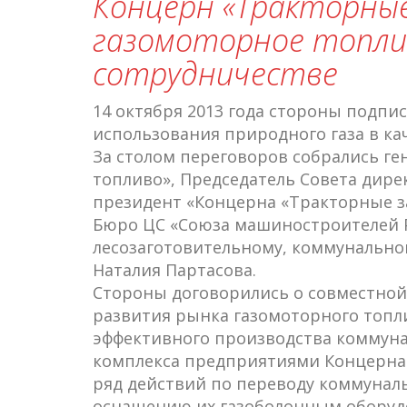
Концерн «Тракторные
газомоторное топли
сотрудничестве
14 октября 2013 года стороны подпи
использования природного газа в ка
За столом переговоров собрались г
топливо», Председатель Совета дире
президент «Концерна «Тракторные з
Бюро ЦС «Союза машиностроителей Р
лесозаготовительному, коммунальн
Наталия Партасова.
Стороны договорились о совместной
развития рынка газомоторного топл
эффективного производства коммуна
комплекса предприятиями Концерна
ряд действий по переводу коммунал
оснащению их газоболонным оборудо