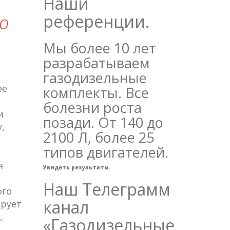
Наши
референции.
о
Мы более 10 лет
разрабатываем
газодизельные
ое
комплекты. Все
болезни роста
и
позади. От 140 до
,
2100 Л, более 25
типов двигателей.
я
Увидеть результаты.
Наш Телеграмм
ого
канал
рует
,
«Газодизельные