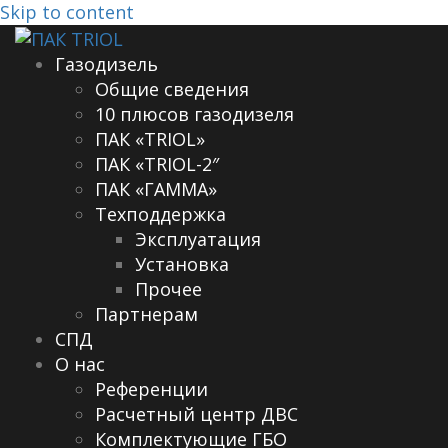
Skip to content
Газодизель
Общие сведения
10 плюсов газодизеля
ПАК «TRIOL»
ПАК «TRIOL-2″
ПАК «ГАММА»
Техподдержка
Эксплуатация
Установка
Прочее
Партнерам
СПД
О нас
Референции
Расчетный центр ДВС
Комплектующие ГБО