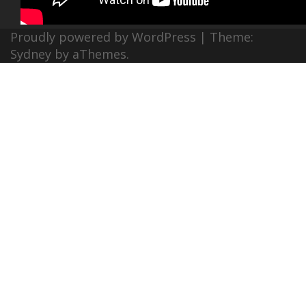
Proudly powered by WordPress
|
Theme:
Sydney
by aThemes.