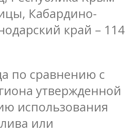
ницы, Кабардино-
нодарский край – 114
а по сравнению с
егиона утвержденной
ию использования
плива или