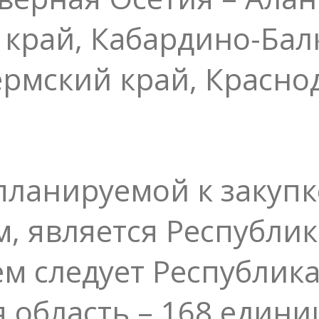
 край, Кабардино-Бал
ермский край, Красно
ланируемой к закупке
м, является Республик
ем следует Республик
 область – 168 едини