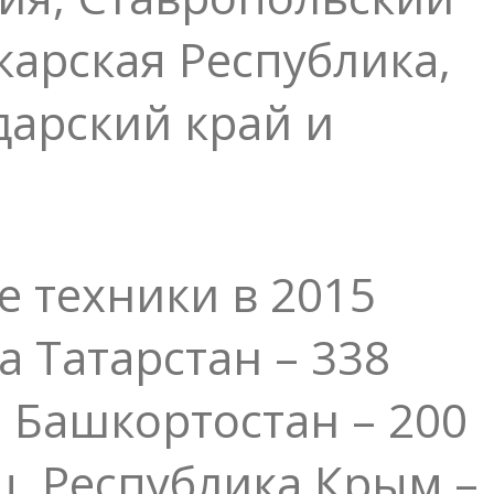
карская Республика,
дарский край и
 техники в 2015
а Татарстан – 338
а Башкортостан – 200
ц, Республика Крым –