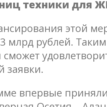
иниц техники для Ж
ансирования этой ме
 3 млрд рублей. Таким
 сможет удовлетворит
 заявки.
амме впервые приняли
верная Осетия – Ала