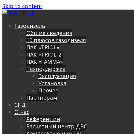
Skip to content
Газодизель
Общие сведения
10 плюсов газодизеля
ПАК «TRIOL»
ПАК «TRIOL-2″
ПАК «ГАММА»
Техподдержка
Эксплуатация
Установка
Прочее
Партнерам
СПД
О нас
Референции
Расчетный центр ДВС
Комплектующие ГБО