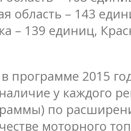
ая область – 143 еди
ка – 139 единиц, Крас
в программе 2015 год
 наличие у каждого р
раммы) по расширен
ачестве моторного то