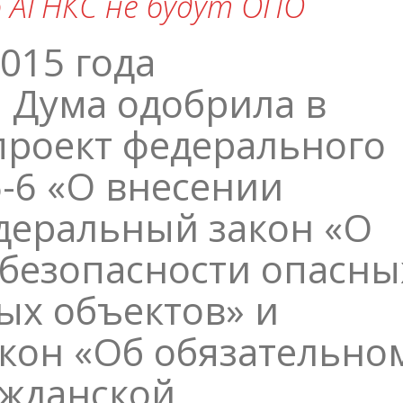
о АГНКС не будут ОПО
015 года
 Дума одобрила в
проект федерального
-6 «О внесении
деральный закон «О
езопасности опасны
ых объектов» и
кон «Об обязательно
ажданской