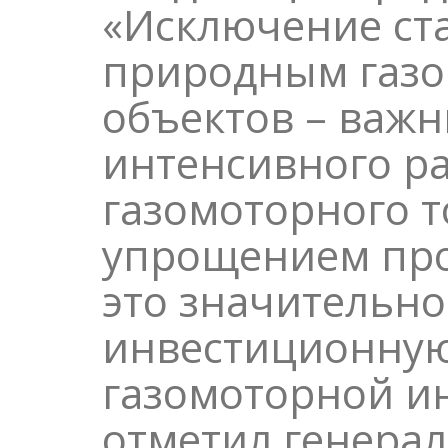
«Исключение ст
природным газо
объектов – важн
интенсивного р
газомоторного т
упрощением про
это значительн
инвестиционную
газомоторной и
отметил генера