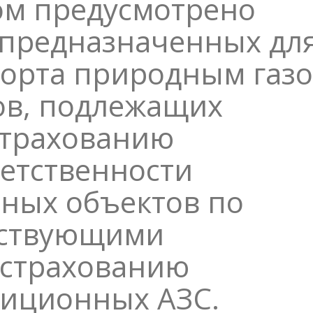
ом предусмотрено
 предназначенных дл
порта природным газо
ов, подлежащих
страхованию
етственности
сных объектов по
ествующими
 страхованию
диционных АЗС.