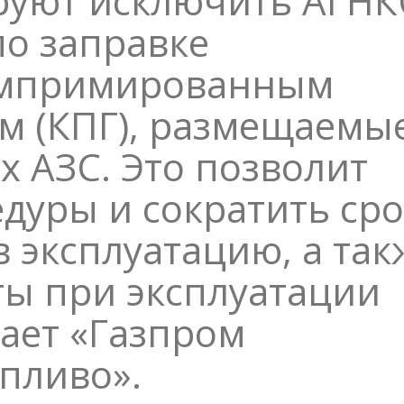
руют исключить АГНК
по заправке
омпримированным
м (КПГ), размещаемы
 АЗС. Это позволит
дуры и сократить ср
в эксплуатацию, а так
ты при эксплуатации
ает «Газпром
пливо».