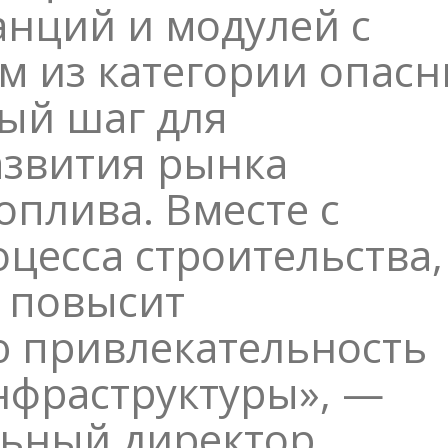
анций и модулей с
м из категории опас
ый шаг для
азвития рынка
оплива. Вместе с
цесса строительства,
о повысит
 привлекательность
нфраструктуры», —
льный директор