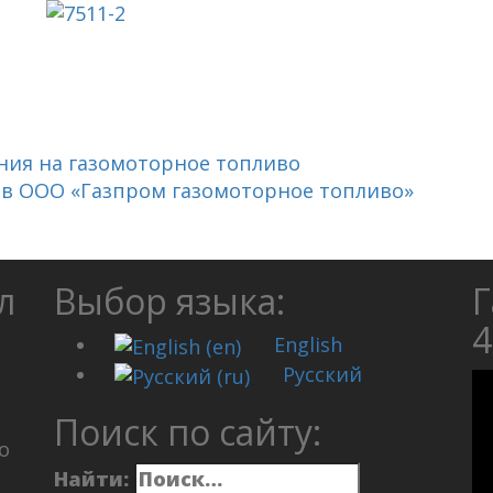
ания на газомоторное топливо
в ООО «Газпром газомоторное топливо»
л
Выбор языка:
Г
4
English
Русский
Поиск по сайту:
о
Найти: