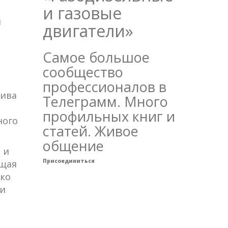
и газовые
и
двигатели»
Самое большое
сообщество
профессионалов в
лива
Телеграмм. Много
профильных книг и
ного
статей. Живое
общение
 и
Присоединиться
бщая
ако
ии