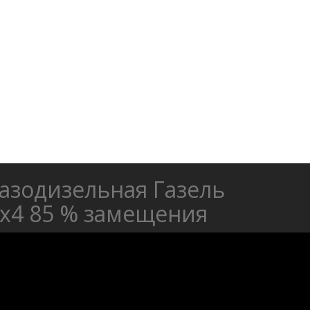
азодизельная Газель
х4 85 % замещения