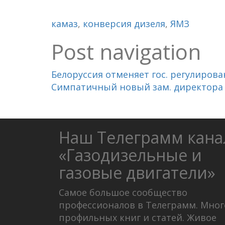
камаз
,
конверсия дизеля
,
ЯМЗ
Post navigation
Белоруссия отменяет гос. регулиров
Симпатичный новый зам. директора 
Наш Телеграмм кана
«Газодизельные и
газовые двигатели»
Самое большое сообщество
профессионалов в Телеграмм. Мног
профильных книг и статей. Живое