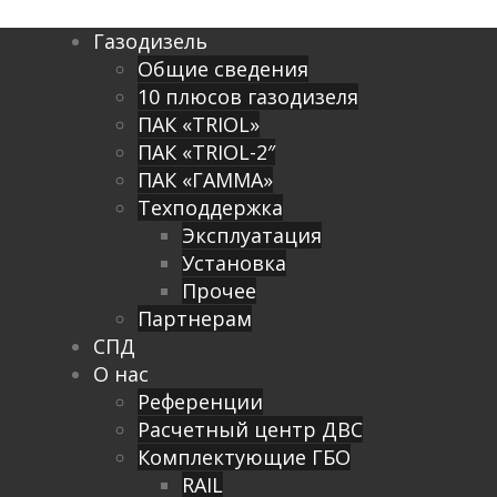
Газодизель
Общие сведения
10 плюсов газодизеля
ПАК «TRIOL»
ПАК «TRIOL-2″
ПАК «ГАММА»
Техподдержка
Эксплуатация
Установка
Прочее
Партнерам
СПД
О нас
Референции
Расчетный центр ДВС
Комплектующие ГБО
RAIL