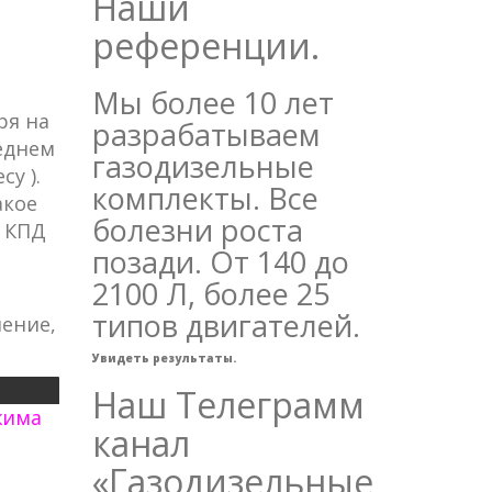
Наши
референции.
Мы более 10 лет
ря на
разрабатываем
еднем
газодизельные
у ).
комплекты. Все
акое
болезни роста
м КПД
позади. От 140 до
2100 Л, более 25
типов двигателей.
ение,
Увидеть результаты.
Наш Телеграмм
жима
канал
«Газодизельные