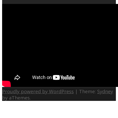
Proudly powered by WordPress
|
Theme:
Sydney
by aThemes.