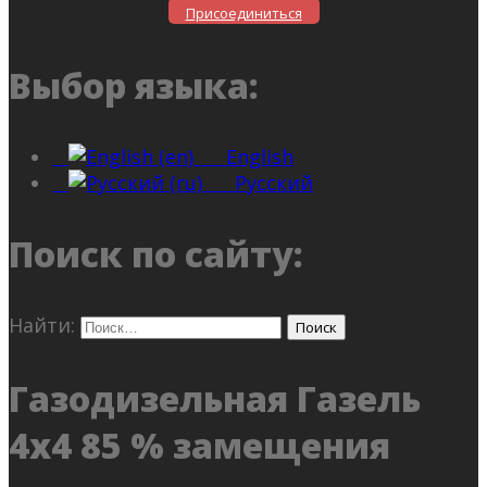
Присоединиться
Выбор языка:
English
Русский
Поиск по сайту:
Найти:
Газодизельная Газель
4х4 85 % замещения