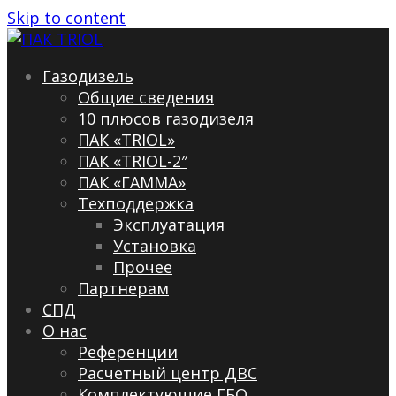
Skip to content
Газодизель
Общие сведения
10 плюсов газодизеля
ПАК «TRIOL»
ПАК «TRIOL-2″
ПАК «ГАММА»
Техподдержка
Эксплуатация
Установка
Прочее
Партнерам
СПД
О нас
Референции
Расчетный центр ДВС
Комплектующие ГБО