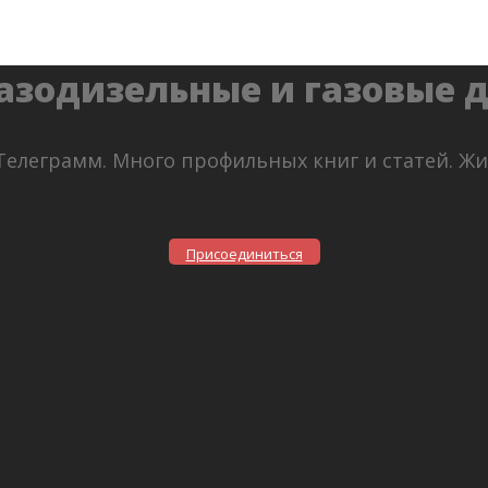
азодизельные и газовые 
Телеграмм. Много профильных книг и статей. Ж
Присоединиться